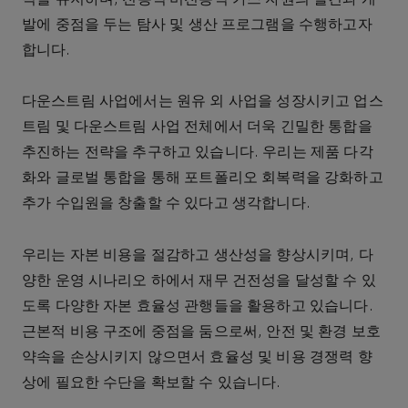
발에
중점을
두는
탐사
및
생산
프로그램을
수행하고자
합니다
.
다운스트림
사업에서는
원유
외
사업을
성장시키고
업스
트림
및
다운스트림
사업
전체에서
더욱
긴밀한
통합을
추진하는
전략을
추구하고
있습니다
.
우리는
제품
다각
화와
글로벌
통합을
통해
포트폴리오
회복력을
강화하고
추가
수입원을
창출할
수
있다고
생각합니다
.
우리는
자본
비용을
절감하고
생산성을
향상시키며
,
다
양한
운영
시나리오
하에서
재무
건전성을
달성할
수
있
도록
다양한
자본
효율성
관행들을
활용하고
있습니다
.
근본적
비용
구조에
중점을
둠으로써
,
안전
및
환경
보호
약속을
손상시키지
않으면서
효율성
및
비용
경쟁력
향
상에
필요한
수단을
확보할
수
있습니다
.