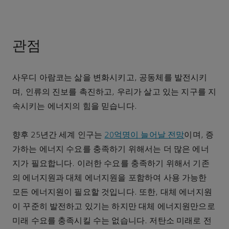
관점
사우디
아람코는
삶을
변화시키고
,
공동체를
발전시키
며
,
인류의
진보를
촉진하고
,
우리가
살고
있는
지구를
지
속시키는
에너지의
힘을
믿습니다
.
향후
25
년간
세계
인구는
20
억명이
늘어날
전망
이며
,
증
가하는
에너지
수요를
충족하기
위해서는
더
많은
에너
지가
필요합니다
.
이러한
수요를
충족하기
위해서
기존
의
에너지원과
대체
에너지원을
포함하여
사용
가능한
모든
에너지원이
필요할
것입니다
.
또한
,
대체
에너지원
이
꾸준히
발전하고
있기는
하지만
대체
에너지원만으로
미래
수요를
충족시킬
수는
없습니다
.
저탄소
미래로
전