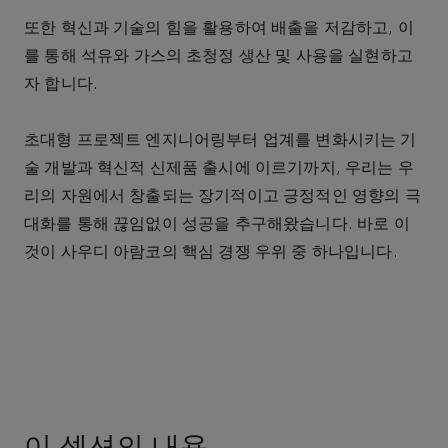
또한
혁신과
기술의
힘을
활용하여
배출을
저감하고
,
이
를
통해
석유와
가스의
초청정
생산
및
사용을
실현하고
자
합니다
.
초대형
프로젝트
엔지니어링부터
업계를
변화시키는
기
술
개발과
혁신적
신제품
출시에
이르기까지
,
우리는
우
리의
자원에서
창출되는
장기적이고
긍정적인
영향의
극
대화를
통해
끊임없이
성공을
추구해왔습니다
.
바로
이
것이
사우디
아람코의
핵심
경쟁
우위
중
하나입니다
.