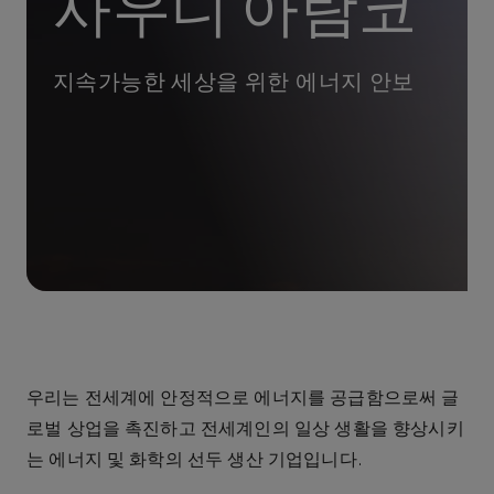
사우디 아람코
지속가능한 세상을 위한 에너지 안보
우리는
전세계에
안정적으로
에너지를
공급함으로써
글
로벌
상업을
촉진하고
전세계인의
일상
생활을
향상시키
는
에너지 및 화학의
선두
생산
기업입니다
.