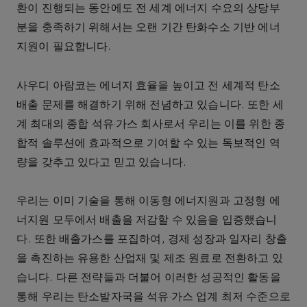
환이
진행되는
동안에도
전
세계
에너지
수요의
상당부
분을
충족하기
위해서는
오랜
기간
탄화수소
기반
에너
지원이
필요합니다
.
사우디
아람코는
에너지
효율을
높이고
전
세계적
탄소
배출
문제를
해결하기
위해
전념하고
있습니다
.
또한
세
계
최대의
종합
석유·가스
회사로서
우리는
이를
위한
종
합적
솔루션에
효과적으로
기여할
수
있는
독보적인
역
량을
갖추고
있다고
믿고
있습니다
.
우리는
이미
기술을
통해
이동형
에너지원과
고정형
에
너지원
모두에서
배출을
저감할
수
있음을
입증했습니
다
.
또한
배출가스를
포집하여
,
경제
성장과
일자리
창출
을
촉진하는
유용한
산업재
및
제조
원료로
전환하고
있
습니다
.
다른
전략들과
더불어
이러한
성공적인
활동을
통해
우리는
탄소발자국을
석유·가스
업계
최저
수준으로