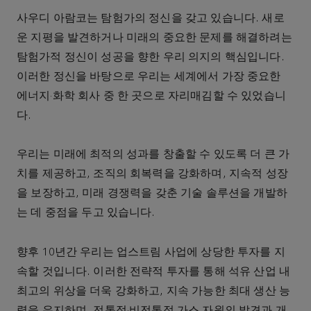
사우디
아람코는
탐험가의
정신을
갖고
있습니다
.
새로
운
지평을
발견하거나
미래의
중요한
문제를
해결하려는
탐험가적
정신이
성공을
향한
우리
의지의
핵심입니다
.
이러한
정신을
바탕으로
우리는
세계에서
가장
중요한
에너지·화학
회사
중
한
곳으로
자리매김할
수
있었습니
다
.
우리는
미래에
최적의
성과를
창출할
수
있도록
더
큰
가
치를
제공하고
,
조직의
회복력을
강화하며
,
지속적
성장
을
보장하고
,
미래
경쟁력을
갖춘
기술
솔루션을
개발하
는
데
중점을
두고
있습니다
.
향후
10
년간
우리는
업스트림
사업에
상당한
투자를
지
속할
것입니다
.
이러한
전략적
투자를
통해
석유
산업
내
최고의
위상을
더욱
강화하고
,
지속
가능한
최대
생산
능
력을
유지하며
,
전통적·비전통적
가스
자원의
발견과
개