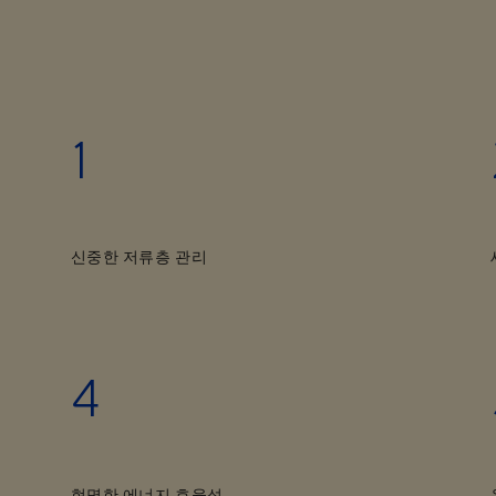
1
신중한 저류층 관리
4