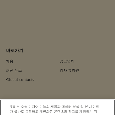
바로가기
채용
공급업체
최신 뉴스
감사 핫라인
Global contacts
사이트 정보
우리는 소셜 미디어 기능의 제공과 데이터 분석 및 본 사이트
가 올바로 동작하고 개인화된 콘텐츠와 광고를 제공하기 위
쿠키 공지
사기 및 도용 경고