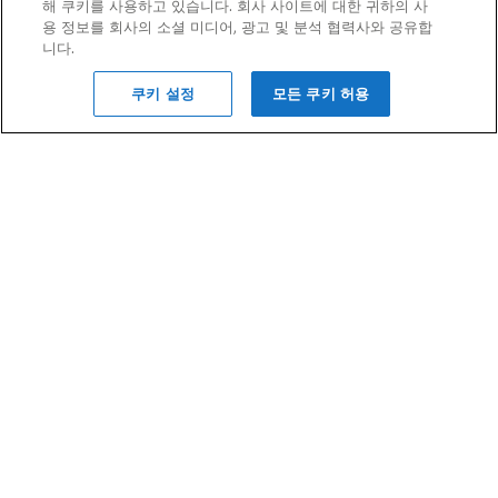
해 쿠키를 사용하고 있습니다. 회사 사이트에 대한 귀하의 사
이용약관
개인정보취급방침
용 정보를 회사의 소셜 미디어, 광고 및 분석 협력사와 공유합
니다.
접근성
사이트맵
쿠키 설정
모든 쿠키 허용
아람코 계열사 사이트
Aramco Trading Company
Aramco Ventures
Taleed
Wa'ed Ventures
King Abdulaziz Center for
IKTVA
World Culture — Ithra