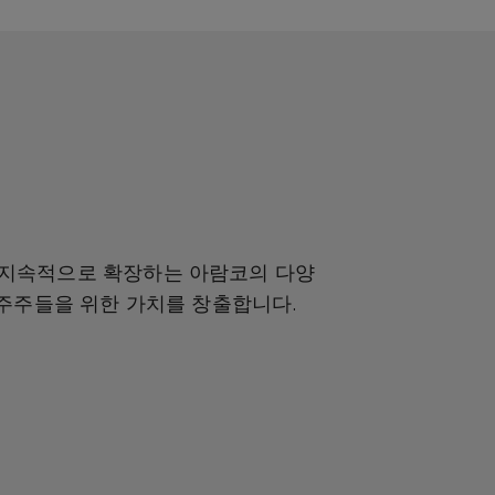
지속적으로
확장하는
아람코의
다양
주주들을
위한
가치를
창출합니다
.