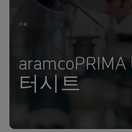
기유
aramcoPRIM
터시트