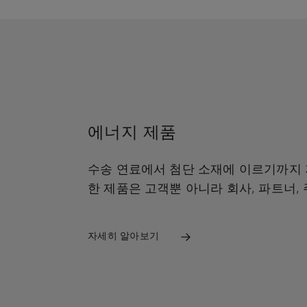
에너지 제품
수송
연료에서
첨단
소재에
이르기까지
한
제품은
고객뿐
아니라
회사
,
파트너
,
자세히 알아보기