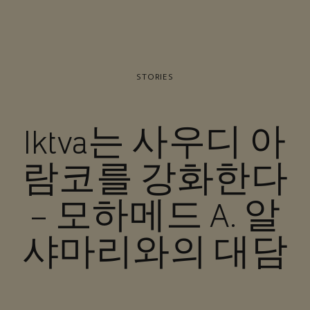
STORIES
Iktva는 사우디 아
람코를 강화한다
– 모하메드 A. 알
샤마리와의 대담