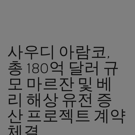
사우디 아람코,
총 180억 달러 규
모 마르잔 및 베
리 해상 유전 증
산 프로젝트 계약
체결