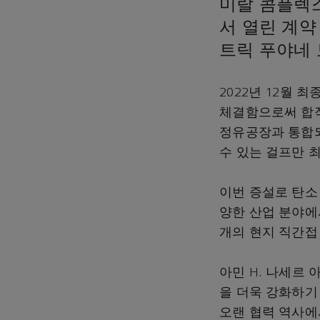
미랄 콤플렉스
서 열린 계약
트릭 푸야네 
2022년 12월 
체결함으로써 합작
정유공장과 통합되
수 있는 걸프만 최
이번 증설로 탄소 
양한 산업 분야에서
개의 현지 직간접
아민 H. 나세르
을 더욱 강화하기 
오랜 협력 역사에