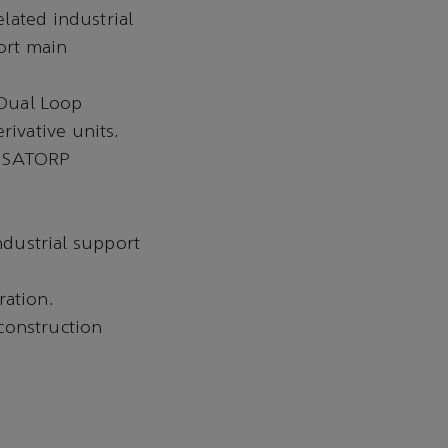
elated industrial
port main
 Dual Loop
rivative units.
d SATORP
dustrial support
ration.
construction