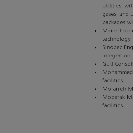
utilities, w
gases, and u
packages wit
Maire Tecni
technology, 
Sinopec Eng
integration.
Gulf Consoli
Mohammed Al
facilities.
Mofarreh Ma
Mobarak M. 
facilities.