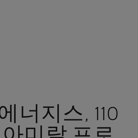
너지스, 110
 아미랄 프로