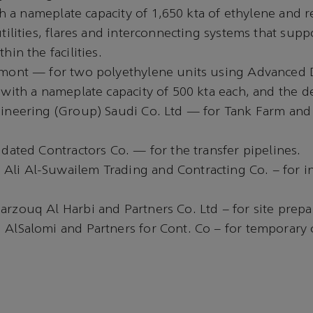
ith a nameplate capacity of 1,650 kta of ethylene and r
tilities, flares and interconnecting systems that sup
hin the facilities.
mont — for two polyethylene units using Advanced
with a nameplate capacity of 500 kta each, and the de
ineering (Group) Saudi Co. Ltd — for Tank Farm an
dated Contractors Co. — for the transfer pipelines.
i Al-Suwailem Trading and Contracting Co. – for in
rzouq Al Harbi and Partners Co. Ltd – for site prepa
AlSalomi and Partners for Cont. Co – for temporary 