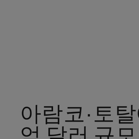
현재 위치 : 아람코 코리아
아람코·토탈에
억 달러 규모