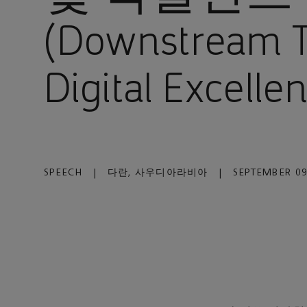
(Downstream T
Digital Excell
SPEECH
|
다란, 사우디아라비아
|
SEPTEMBER 09