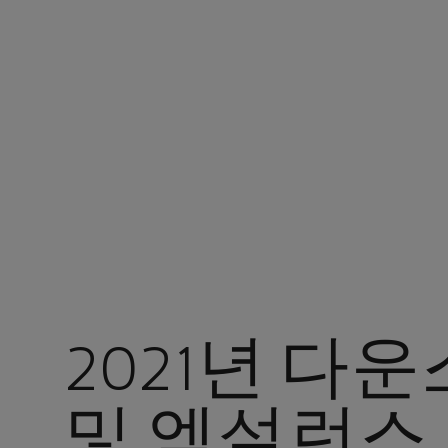
현재 위치 : 아람코 코리아
2021년 다
및 엑설런스