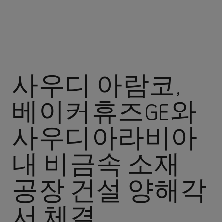
사우디 아람코,
베이커휴즈GE와
사우디아라비아
내 비금속 소재
공장 건설 양해각
서 체결