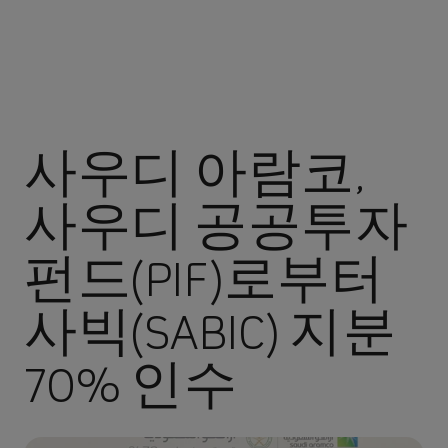
사우디 아람코,
사우디 공공투자
펀드(PIF)로부터
사빅(SABIC) 지분
70% 인수