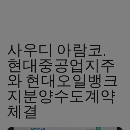
사우디 아람코,
현대중공업지주
와 현대오일뱅크
지분양수도계약
체결