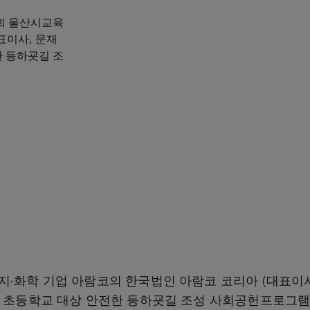
옥희 울산시교육
표이사, 문재
 등하굣길 조
지∙화학 기업 아람코의 한국법인 아람코 코리아 (대표이사
곳 초등학교 대상 안전한 등하굣길 조성 사회공헌프로그램