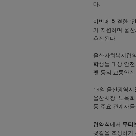
다.
이번에 체결한 '안전
가 지원하며 울
추진된다.
울산사회복지협의회
학생들 대상 안전
펫 등의 교통안전
13일 울산광역시
울산시장, 노옥희
등 주요 관계자들
무티
협약식에서
굣길을 조성하기 