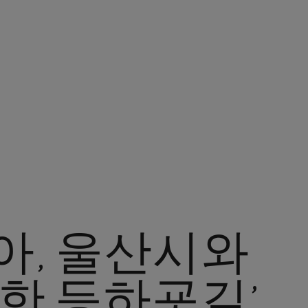
아, 울산시와
한 등하굣길’