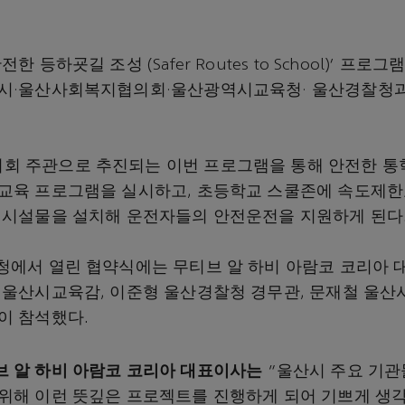
한 등하굣길 조성 (Safer Routes to School)' 프
산시·울산사회복지협의회·울산광역시교육청· 울산경찰청
 주관으로 추진되는 이번 프로그램을 통해 안전한 통
교육 프로그램을 실시하고, 초등학교 스쿨존에 속도제한
 시설물을 설치해 운전자들의 안전운전을 지원하게 된다
청에서 열린 협약식에는 무티브 알 하비 아람코 코리아 
 울산시교육감, 이준형 울산경찰청 경무관, 문재철 울
이 참석했다.
브
알
하비
아람코
코리아
대표이사는
“울산시 주요 기관
위해 이런 뜻깊은 프로젝트를 진행하게 되어 기쁘게 생