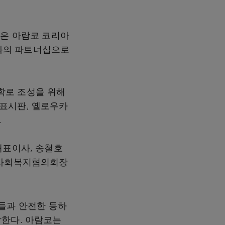
로그램은 아람코 코리아
과의 파트너십으로
학로 조성을 위해
표시판, 옐로우카
.
대표이사, 송철호
산사회복지협의회장
들과 안전한 등하
각한다. 아람코는