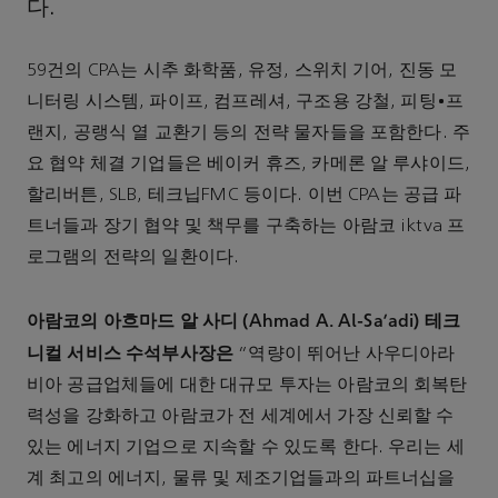
다.
59건의 CPA는 시추 화학품, 유정, 스위치 기어, 진동 모
니터링 시스템, 파이프, 컴프레셔, 구조용 강철, 피팅•프
랜지, 공랭식 열 교환기 등의 전략 물자들을 포함한다. 주
요 협약 체결 기업들은 베이커 휴즈, 카메론 알 루샤이드,
할리버튼, SLB, 테크닙FMC 등이다. 이번 CPA는 공급 파
트너들과 장기 협약 및 책무를 구축하는 아람코 iktva 프
로그램의 전략의 일환이다.
아람코의 아흐마드 알 사디 (Ahmad A. Al-Sa'adi) 테크
니컬 서비스 수석부사장은
“역량이 뛰어난 사우디아라
비아 공급업체들에 대한 대규모 투자는 아람코의 회복탄
력성을 강화하고 아람코가 전 세계에서 가장 신뢰할 수
있는 에너지 기업으로 지속할 수 있도록 한다. 우리는 세
계 최고의 에너지, 물류 및 제조기업들과의 파트너십을