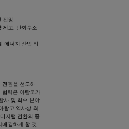
될
전망
 제고, 탄화수소
및 에너지 산업 리
털 전환을 선도하
이번 협력은 아람코가
탐사 및 회수 분야
 아람코 역사상 최
 디지털 전환의 중
리매김하게 할 것