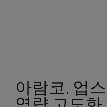
현재 위치 : 아람코 코리아
아람코, 업
역량 고도화 위해