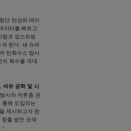
첨단 탄성파 데이
 데이터를 빠르고
 아람코 업스트림
게 된다. 새 슈퍼
켜 탄화수소 탐사
전의 회수율 극대
사, 석유 공학 및 시
 탐사와 저류층 관
력을 통해 도입되는
을 제시하고자 한
 창출 방안 모색
.”