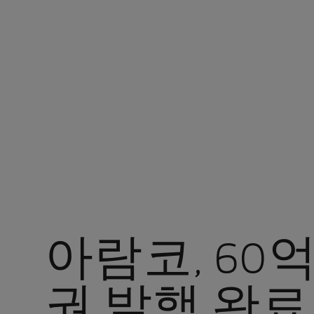
현재 위치 : 아람코 코리아
아람코, 60
권 발행 완료